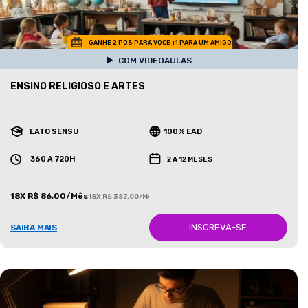
GANHE 2 POS PARA VOCE +1 PARA UM AMIGO
COM VIDEOAULAS
ENSINO RELIGIOSO E ARTES
LATO SENSU
100% EAD
360 A 720H
2 A 12 MESES
18X R$ 86,00/Mês
18X R$ 387,00/Mês
INSCREVA-SE
SAIBA MAIS