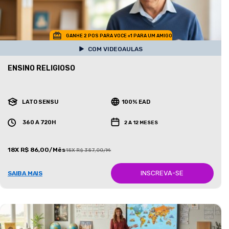
GANHE 2 POS PARA VOCE +1 PARA UM AMIGO
COM VIDEOAULAS
ENSINO RELIGIOSO
LATO SENSU
100% EAD
360 A 720H
2 A 12 MESES
18X R$ 86,00/Mês
18X R$ 387,00/Mês
INSCREVA-SE
SAIBA MAIS