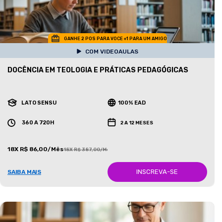
GANHE 2 POS PARA VOCE +1 PARA UM AMIGO
COM VIDEOAULAS
DOCÊNCIA EM TEOLOGIA E PRÁTICAS PEDAGÓGICAS
LATO SENSU
100% EAD
360 A 720H
2 A 12 MESES
18X R$ 86,00/Mês
18X R$ 387,00/Mês
INSCREVA-SE
SAIBA MAIS