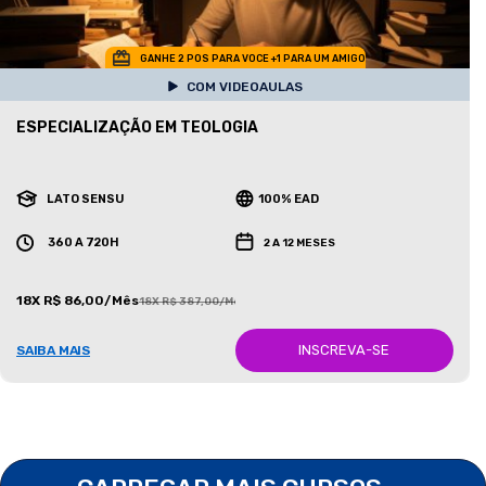
GANHE 2 POS PARA VOCE +1 PARA UM AMIGO
COM VIDEOAULAS
ESPECIALIZAÇÃO EM TEOLOGIA
LATO SENSU
100% EAD
360 A 720H
2 A 12 MESES
18X R$ 86,00/Mês
18X R$ 387,00/Mês
INSCREVA-SE
SAIBA MAIS