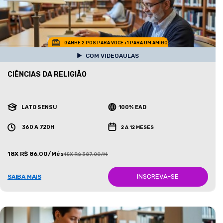
GANHE 2 POS PARA VOCE +1 PARA UM AMIGO
COM VIDEOAULAS
CIÊNCIAS DA RELIGIÃO
LATO SENSU
100% EAD
360 A 720H
2 A 12 MESES
18X R$ 86,00/Mês
18X R$ 387,00/Mês
INSCREVA-SE
SAIBA MAIS