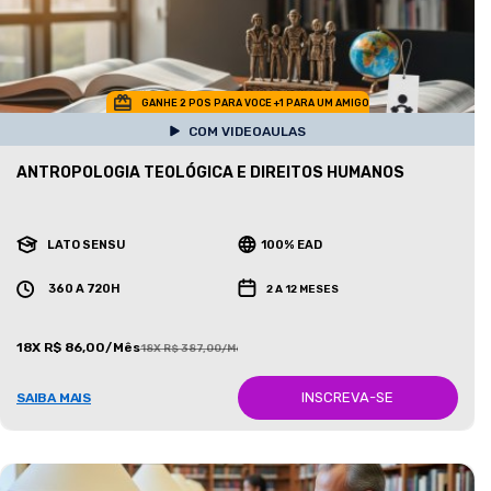
GANHE 2 POS PARA VOCE +1 PARA UM AMIGO
COM VIDEOAULAS
ANTROPOLOGIA TEOLÓGICA E DIREITOS HUMANOS
LATO SENSU
100% EAD
360 A 720H
2 A 12 MESES
18X R$ 86,00/Mês
18X R$ 387,00/Mês
INSCREVA-SE
SAIBA MAIS