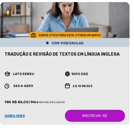
GANHE 2 POS PARA VOCE +1 PARA UM AMIGO
COM VIDEOAULAS
TRADUÇÃO E REVISÃO DE TEXTOS EM LÍNGUA INGLESA
LATO SENSU
100% EAD
360 A 420H
2 A 12 MESES
18X R$ 86,00/Mês
18X R$ 387,00/Mês
INSCREVA-SE
SAIBA MAIS