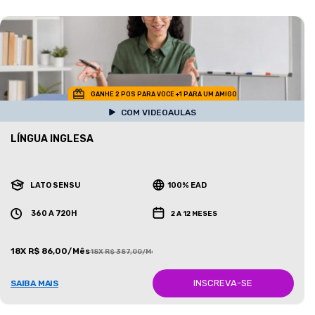
GANHE 2 POS PARA VOCE +1 PARA UM AMIGO
COM VIDEOAULAS
LÍNGUA INGLESA
LATO SENSU
100% EAD
360 A 720H
2 A 12 MESES
18X R$ 86,00/Mês
18X R$ 387,00/Mês
INSCREVA-SE
SAIBA MAIS