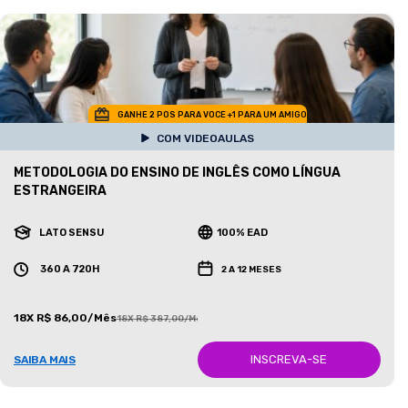
GANHE 2 POS PARA VOCE +1 PARA UM AMIGO
COM VIDEOAULAS
METODOLOGIA DO ENSINO DE INGLÊS COMO LÍNGUA
ESTRANGEIRA
LATO SENSU
100% EAD
360 A 720H
2 A 12 MESES
18X R$ 86,00/Mês
18X R$ 387,00/Mês
INSCREVA-SE
SAIBA MAIS