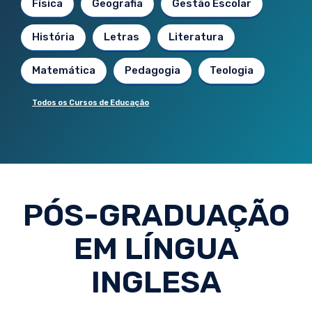
Física
Geografia
Gestão Escolar
História
Letras
Literatura
Matemática
Pedagogia
Teologia
Todos os Cursos de Educação
PÓS-GRADUAÇÃO
EM LÍNGUA
INGLESA