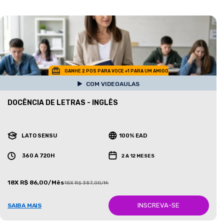
GANHE 2 POS PARA VOCE +1 PARA UM AMIGO
COM VIDEOAULAS
DOCÊNCIA DE LETRAS - INGLÊS
LATO SENSU
100% EAD
360 A 720H
2 A 12 MESES
18X R$ 86,00/Mês
18X R$ 387,00/Mês
INSCREVA-SE
SAIBA MAIS