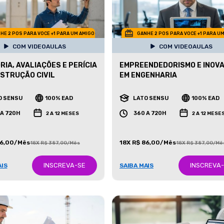
HE 2 POS PARA VOCE +1 PARA UM AMIGO
GANHE 2 POS PARA VOCE +1 PARA U
COM VIDEOAULAS
COM VIDEOAULAS
RIA, AVALIAÇÕES E PERÍCIA
EMPREENDEDORISMO E INOV
STRUÇÃO CIVIL
EM ENGENHARIA
O SENSU
100% EAD
LATO SENSU
100% EAD
 A 720H
360 A 720H
2 A 12 MESES
2 A 12 MESE
86,00/Mês
18X R$ 86,00/Mês
18X R$ 387,00/Mês
18X R$ 387,00/Mê
INSCREVA-SE
INSCREVA
AIS
SAIBA MAIS