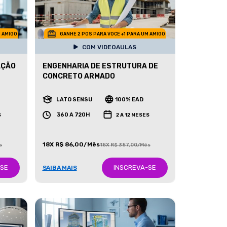
M AMIGO
GANHE 2 POS PARA VOCE +1 PARA UM AMIGO
COM VIDEOAULAS
AÇÃO
ENGENHARIA DE ESTRUTURA DE
CONCRETO ARMADO
LATO SENSU
100% EAD
360 A 720H
S
2 A 12 MESES
18X R$ 86,00/Mês
s
18X R$ 387,00/Mês
-SE
INSCREVA-SE
SAIBA MAIS