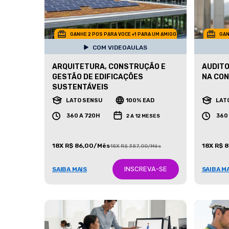
GANHE 2 POS PARA VOCE +1 PARA UM AMIGO
GAN
COM VIDEOAULAS
ARQUITETURA, CONSTRUÇÃO E
AUDITO
GESTÃO DE EDIFICAÇÕES
NA CON
SUSTENTÁVEIS
LATO SENSU
100% EAD
LAT
360 A 720H
360
2 A 12 MESES
18X R$ 86,00/Mês
18X R$ 
18X R$ 387,00/Mês
INSCREVA-SE
SAIBA MAIS
SAIBA M