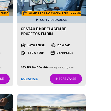
M AMIGO
GANHE 2 POS PARA VOCE +1 PARA UM AMIGO
COM VIDEOAULAS
GESTÃO E MODELAGEM DE
PROJETOS EM BIM
LATO SENSU
100% EAD
360 A 420H
S
2 A 12 MESES
18X R$ 86,00/Mês
s
18X R$ 387,00/Mês
-SE
INSCREVA-SE
SAIBA MAIS