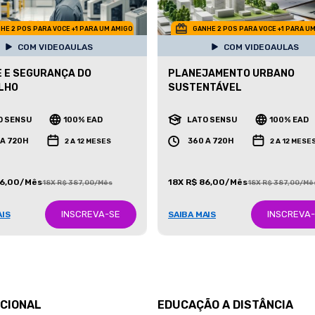
HE 2 POS PARA VOCE +1 PARA UM AMIGO
GANHE 2 POS PARA VOCE +1 PARA U
COM VIDEOAULAS
COM VIDEOAULAS
E E SEGURANÇA DO
PLANEJAMENTO URBANO
LHO
SUSTENTÁVEL
O SENSU
100% EAD
LATO SENSU
100% EAD
 A 720H
360 A 720H
2 A 12 MESES
2 A 12 MESE
86,00/Mês
18X R$ 86,00/Mês
18X R$ 387,00/Mês
18X R$ 387,00/Mê
INSCREVA-SE
INSCREVA
AIS
SAIBA MAIS
UCIONAL
EDUCAÇÃO A DISTÂNCIA