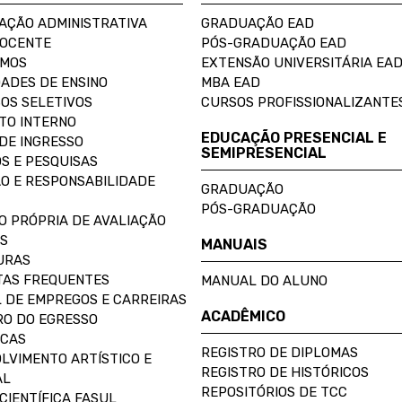
AÇÃO ADMINISTRATIVA
GRADUAÇÃO EAD
DOCENTE
PÓS-GRADUAÇÃO EAD
OMOS
EXTENSÃO UNIVERSITÁRIA EA
ADES DE ENSINO
MBA EAD
OS SELETIVOS
CURSOS PROFISSIONALIZANTE
TO INTERNO
EDUCAÇÃO PRESENCIAL E
DE INGRESSO
SEMIPRESENCIAL
S E PESQUISAS
O E RESPONSABILIDADE
GRADUAÇÃO
PÓS-GRADUAÇÃO
O PRÓPRIA DE AVALIAÇÃO
S
MANUAIS
URAS
AS FREQUENTES
MANUAL DO ALUNO
 DE EMPREGOS E CARREIRAS
ACADÊMICO
O DO EGRESSO
ECAS
REGISTRO DE DIPLOMAS
LVIMENTO ARTÍSTICO E
REGISTRO DE HISTÓRICOS
AL
REPOSITÓRIOS DE TCC
CIENTÍFICA FASUL