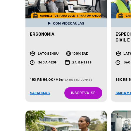
GANHE 2 POS PARA VOCE +1 PARA UM AMIGO
GAN
COM VIDEOAULAS
ERGONOMIA
ESPECI
CIVIL 
LATO SENSU
100% EAD
LAT
360 A 420H
360
2 A 12 MESES
18X R$ 86,00/Mês
18X R$ 
18X R$ 387,00/Mês
INSCREVA-SE
SAIBA MAIS
SAIBA M