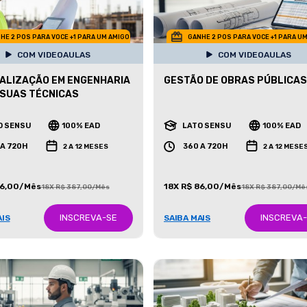
HE 2 POS PARA VOCE +1 PARA UM AMIGO
GANHE 2 POS PARA VOCE +1 PARA U
COM VIDEOAULAS
COM VIDEOAULAS
ALIZAÇÃO EM ENGENHARIA
GESTÃO DE OBRAS PÚBLICAS
E SUAS TÉCNICAS
O SENSU
100% EAD
LATO SENSU
100% EAD
 A 720H
360 A 720H
2 A 12 MESES
2 A 12 MESE
86,00/Mês
18X R$ 86,00/Mês
18X R$ 387,00/Mês
18X R$ 387,00/Mê
INSCREVA-SE
INSCREVA
AIS
SAIBA MAIS