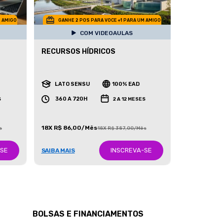
M AMIGO
GANHE 2 POS PARA VOCE +1 PARA UM AMIGO
COM VIDEOAULAS
RECURSOS HÍDRICOS
LATO SENSU
100% EAD
360 A 720H
S
2 A 12 MESES
18X R$ 86,00/Mês
s
18X R$ 387,00/Mês
-SE
INSCREVA-SE
SAIBA MAIS
BOLSAS E FINANCIAMENTOS