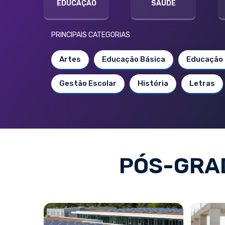
EDUCAÇÃO
SAÚDE
PRINCIPAIS CATEGORIAS
Artes
Educação Básica
Educação 
Gestão Escolar
História
Letras
PÓS-GRAD