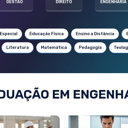
GESTÃO
DIREITO
ENGENHARIA
Especial
Educação Física
Ensino a Distância
Literatura
Matemática
Pedagogia
Teolog
UAÇÃO EM ENGENHA