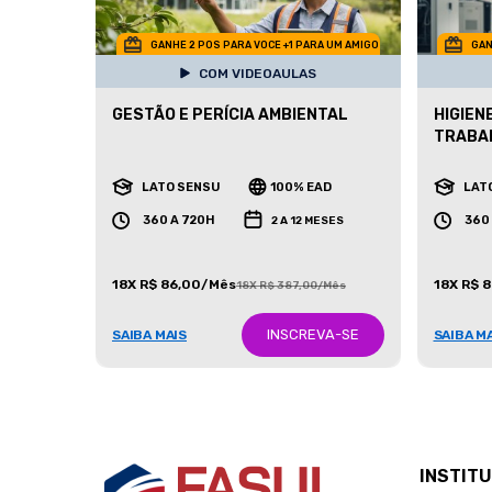
GANHE 2 POS PARA VOCE +1 PARA UM AMIGO
GAN
COM VIDEOAULAS
GESTÃO E PERÍCIA AMBIENTAL
HIGIEN
TRABA
LATO SENSU
100% EAD
LAT
360 A 720H
360
2 A 12 MESES
18X R$ 86,00/Mês
18X R$ 
18X R$ 387,00/Mês
INSCREVA-SE
SAIBA MAIS
SAIBA M
INSTIT