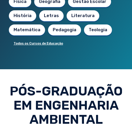
Física
Geografia
Gestão Escolar
História
Letras
Literatura
Matemática
Pedagogia
Teologia
Todos os Cursos de Educação
PÓS-GRADUAÇÃO
EM ENGENHARIA
AMBIENTAL