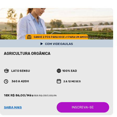
GANHE 2 POS PARA VOCE +1 PARA UM AMIGO
COM VIDEOAULAS
AGRICULTURA ORGÂNICA
LATO SENSU
100% EAD
360 A 420H
2 A 12 MESES
18X R$ 86,00/Mês
18X R$ 387,00/Mês
INSCREVA-SE
SAIBA MAIS