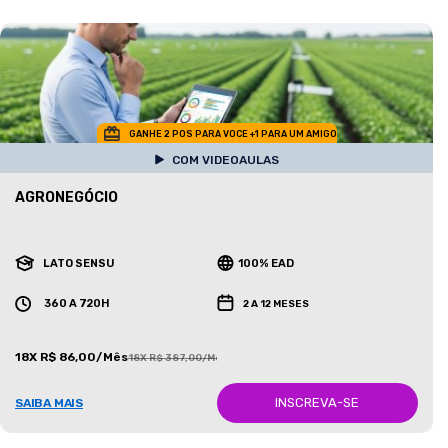
GANHE 2 POS PARA VOCE +1 PARA UM AMIGO
COM VIDEOAULAS
AGRONEGÓCIO
LATO SENSU
100% EAD
360 A 720H
2 A 12 MESES
18X R$ 86,00/Mês
18X R$ 387,00/Mês
INSCREVA-SE
SAIBA MAIS