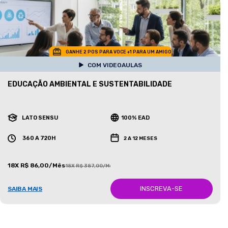
GANHE 2 POS PARA VOCE +1 PARA UM AMIGO
COM VIDEOAULAS
EDUCAÇÃO AMBIENTAL E SUSTENTABILIDADE
LATO SENSU
100% EAD
360 A 720H
2 A 12 MESES
18X R$ 86,00/Mês
18X R$ 387,00/Mês
INSCREVA-SE
SAIBA MAIS