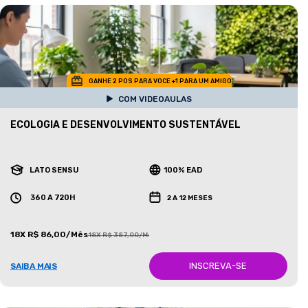
GANHE 2 POS PARA VOCE +1 PARA UM AMIGO
COM VIDEOAULAS
ECOLOGIA E DESENVOLVIMENTO SUSTENTÁVEL
LATO SENSU
100% EAD
360 A 720H
2 A 12 MESES
18X R$ 86,00/Mês
18X R$ 387,00/Mês
INSCREVA-SE
SAIBA MAIS