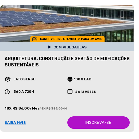
GANHE 2 POS PARA VOCE +1 PARA UM AMIGO
COM VIDEOAULAS
ARQUITETURA, CONSTRUÇÃO E GESTÃO DE EDIFICAÇÕES
SUSTENTÁVEIS
LATO SENSU
100% EAD
360 A 720H
2 A 12 MESES
18X R$ 86,00/Mês
18X R$ 387,00/Mês
INSCREVA-SE
SAIBA MAIS