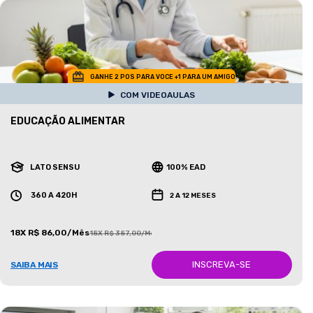
GANHE 2 POS PARA VOCE +1 PARA UM AMIGO
COM VIDEOAULAS
EDUCAÇÃO ALIMENTAR
LATO SENSU
100% EAD
360 A 420H
2 A 12 MESES
18X R$ 86,00/Mês
18X R$ 387,00/Mês
INSCREVA-SE
SAIBA MAIS