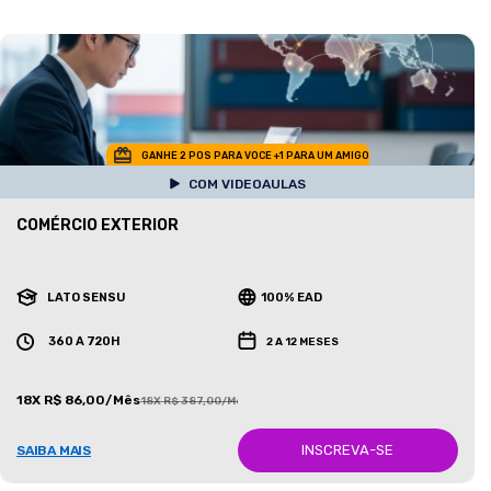
GANHE 2 POS PARA VOCE +1 PARA UM AMIGO
COM VIDEOAULAS
COMÉRCIO EXTERIOR
LATO SENSU
100% EAD
360 A 720H
2 A 12 MESES
18X R$ 86,00/Mês
18X R$ 387,00/Mês
INSCREVA-SE
SAIBA MAIS