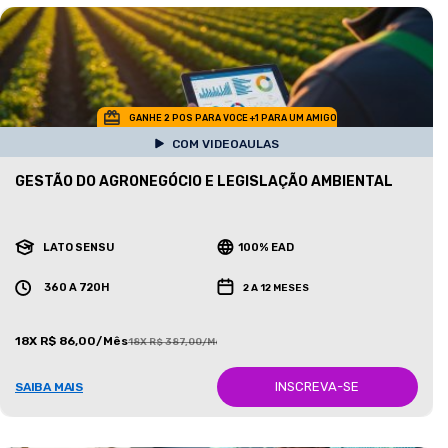
GANHE 2 POS PARA VOCE +1 PARA UM AMIGO
COM VIDEOAULAS
GESTÃO DO AGRONEGÓCIO E LEGISLAÇÃO AMBIENTAL
LATO SENSU
100% EAD
360 A 720H
2 A 12 MESES
18X R$ 86,00/Mês
18X R$ 387,00/Mês
INSCREVA-SE
SAIBA MAIS