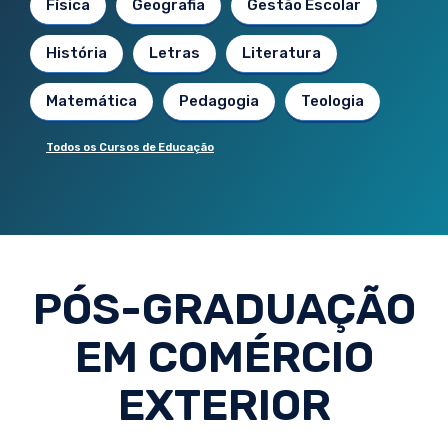
Física
Geografia
Gestão Escolar
História
Letras
Literatura
Matemática
Pedagogia
Teologia
Todos os Cursos de Educação
PÓS-GRADUAÇÃO
EM COMÉRCIO
EXTERIOR