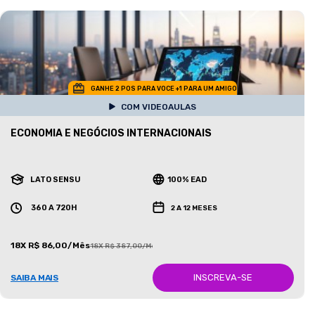
GANHE 2 POS PARA VOCE +1 PARA UM AMIGO
COM VIDEOAULAS
ECONOMIA E NEGÓCIOS INTERNACIONAIS
LATO SENSU
100% EAD
360 A 720H
2 A 12 MESES
18X R$ 86,00/Mês
18X R$ 387,00/Mês
INSCREVA-SE
SAIBA MAIS