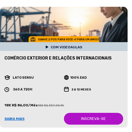
GANHE 2 POS PARA VOCE +1 PARA UM AMIGO
COM VIDEOAULAS
COMÉRCIO EXTERIOR E RELAÇÕES INTERNACIONAIS
LATO SENSU
100% EAD
360 A 720H
2 A 12 MESES
18X R$ 86,00/Mês
18X R$ 387,00/Mês
INSCREVA-SE
SAIBA MAIS