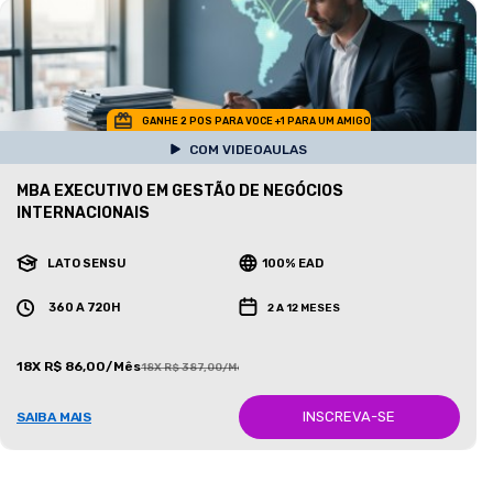
GANHE 2 POS PARA VOCE +1 PARA UM AMIGO
COM VIDEOAULAS
MBA EXECUTIVO EM GESTÃO DE NEGÓCIOS
INTERNACIONAIS
LATO SENSU
100% EAD
360 A 720H
2 A 12 MESES
18X R$ 86,00/Mês
18X R$ 387,00/Mês
INSCREVA-SE
SAIBA MAIS